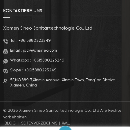
für
einfacher Installation.
Hinter-/Damenwäsche,
Insgesamt bietet der
KONTAKTIERE UNS
Bidet mit
Knopf-Toilettensitz die
Frischwassersprüher
Vorteile einer
für runde Toilette,
einfachen Bedienung,
Xiamen Sineo Sanitärtechnologie Co., Ltd
einfache Installation
hoher Flexibilität,
zu Hause.
präziser Steuerung,
Tel :
+8615880223249
Wassereinsparung und
Email :
jack@xmsineo.com
Energieeinsparung
sowie einfache
Whatsapp :
+8615880223249
Installation.
Skype :
+8615880223249
5F,NO.889-3,Xinmin Avenue, Xinmin Town, Tong’ an District,
Xiamen, China
© 2026 Xiamen Sineo Sanitärtechnologie Co., Ltd Alle Rechte
vorbehalten.
BLOG
|
SEITENVERZEICHNIS
|
XML
|
DATENSCHUTZ-BESTIMMUNGEN