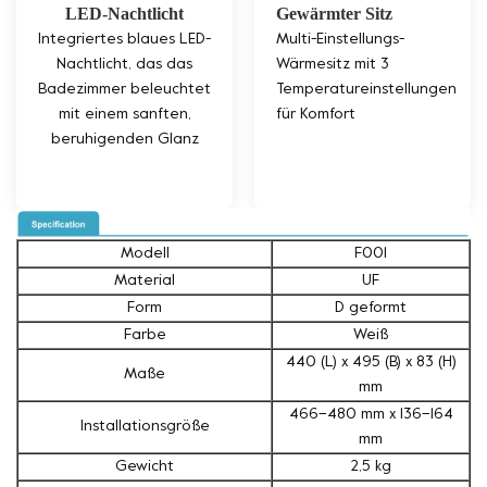
LED-Nachtlicht
Gewärmter Sitz
Integriertes blaues LED-
Multi-Einstellungs-
Nachtlicht, das das
Wärmesitz mit 3
Badezimmer beleuchtet
Temperatureinstellungen
mit einem sanften,
für Komfort
beruhigenden Glanz
Modell
F001
Material
UF
Form
D geformt
Farbe
Weiß
440 (L) x 495 (B) x 83 (H)
Maße
mm
466–480 mm x 136–164
Installationsgröße
mm
Gewicht
2,5 kg