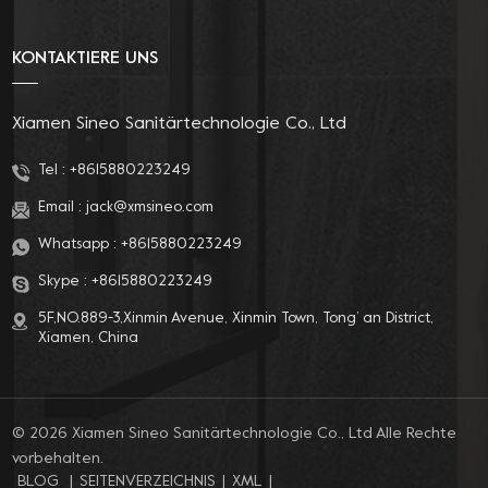
verschrieben hat und sich auf die Forschung, Entwicklung,
Konstruktion und Produktion von spezialisiert hat
KONTAKTIERE UNS
Toilettensitzbezüge, Bidetsund Badezimmer-bezogene
Produkte. Mit einem professionellen Forschungs- und
Entwicklungsteam, einem strengen
Xiamen Sineo Sanitärtechnologie Co., Ltd
Qualitätsmanagementsystem und einem sicheren und
Tel :
+8615880223249
effizienten Kundendienst bieten wir unseren Kunden
professionelle OEM- und ODM-Anpassungsdienste.
Email :
jack@xmsineo.com
Whatsapp :
+8615880223249
Skype :
+8615880223249
5F,NO.889-3,Xinmin Avenue, Xinmin Town, Tong’ an District,
Xiamen, China
© 2026 Xiamen Sineo Sanitärtechnologie Co., Ltd Alle Rechte
vorbehalten.
BLOG
|
SEITENVERZEICHNIS
|
XML
|