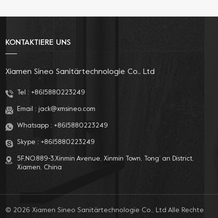
für Wand-WC.
tank will provide you
Schneller und
with a superior and
werkzeugloser
environmentally
Anschluss von
friendly experience.
KONTAKTIERE UNS
Wasserversorgung,
Never worry about
flexiblem Schlauch und
wasting water again,
Inspektionsschacht.
our innovative
Xiamen Sineo Sanitärtechnologie Co., Ltd
technology combines
flowing freshness with
Tel :
+8615880223249
environmental
Email :
jack@xmsineo.com
friendliness.
Whatsapp :
+8615880223249
Skype :
+8615880223249
5F,NO.889-3,Xinmin Avenue, Xinmin Town, Tong’ an District,
Xiamen, China
© 2026 Xiamen Sineo Sanitärtechnologie Co., Ltd Alle Rechte