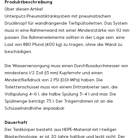
Produktbeschreibung
Über diesen Artikel
Unterputz-Pneumatiktanksystem mit pneumatischem
Druckknopf für wandhängende Tiefspültoiletten. Das System
muss in eine Rahmenwand mit einer Mindeststärke von 92 mm
passen. Die Rahmenelemente sollten in der Lage sein, eine
Last von 880 Pfund (400 kg) zu tragen, ohne die Wand zu
beschädigen.
Die Wasserversorgung muss einen Durchflussdurchmesser von
mindestens 1/2 Zoll (13 mm) Kupferrohr und einen
Mindestfließdruck von 2 PSI (0,01 MPa) haben. Die
Toilettenschüssel muss von einem Drittanbieter sein, die
Vollspülung 4–6 l, die halbe Spülung 3–4 l und max. Die
Spülmenge beträgt 7,5 l. Der Trägerrahmen ist an die
Schüsselrandhöhe anpassbar.
Dauerhaft
Der Tankkörper besteht aus HDPE-Material mit 1-teiliger
Blastechnologie, er ist 20 Jahre haltbar und leckt nicht. Der