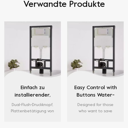
Verwandte Produkte
Einfach zu
Easy Control with
installierender,
Buttons Water-
wassersparender,
saving 7.5L
Dual-Flush-Druckknopf,
Designed for those
verdeckter 7,5-
Concealed
Plattenbetätigung von
who want to save
Liter-Spülkasten
Cistern
vorne, pneumatischer,
water efficiently, this
verdeckter Spülkasten
7.5 litre concealed