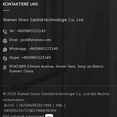
KONTAKTIERE UNS
Xiamen Sineo Sanitärtechnologie Co., Ltd
Tel :
+8615880223249
Email :
jack@xmsineo.com
Whatsapp :
+8615880223249
Skype :
+8615880223249
5F,NO.889-3,Xinmin Avenue, Xinmin Town, Tong’ an District,
Xiamen, China
© 2026 Xiamen Sineo Sanitärtechnologie Co., Ltd Alle Rechte
vorbehalten.
BLOG
|
SEITENVERZEICHNIS
|
XML
|
DATENSCHUTZ-BESTIMMUNGEN
IPv6 network supported