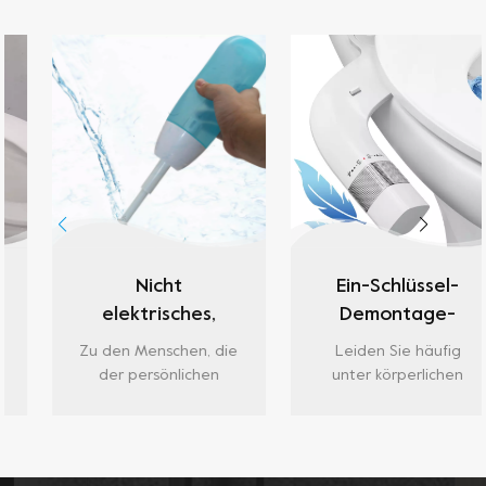
Nicht
Ein-Schlüssel-
elektrisches,
Demontage-
tragbares Reise-
Bidetaufsatz mit
Zu den Menschen, die
Leiden Sie häufig
Bidet von Nete
einfacher
der persönlichen
unter körperlichen
für die
Wasserdruckeinstellun
Hygiene besondere
Beschwerden im
Aufmerksamkeit
Schlaf? Langes Sitzen
Postpartum- und
für die Toilette
schenken müssen,
macht den Körper
Damenpflege
gehören
müde und die Muskeln