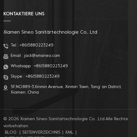
Neugeborene,
steif, was sehr
frischgebackene
schmerzhaft ist. Keine
KONTAKTIERE UNS
Mütter, schwangere
Sorge, es gibt eine
Frauen, ältere
ganz neue Lösung –
Menschen und
abnehmbares
Xiamen Sineo Sanitärtechnologie Co., Ltd
Patienten mit
Bidet!Bei diesem
Hämorrhoiden. Jeder
abnehmbaren Bidet
Tel :
+8615880223249
von uns muss auf seine
handelt es sich um
Email :
jack@xmsineo.com
persönliche Hygiene
einen neu
achten.
entwickelten
Whatsapp :
+8615880223249
Körperreiniger, mit
dem Sie ganz einfach
Skype :
+8615880223249
ein komfortables
5F,NO.889-3,Xinmin Avenue, Xinmin Town, Tong’ an District,
Körperreinigungserlebnis
Xiamen, China
genießen können. Es
verfügt über ein
ultradünnes Design,
benötigt keine
© 2026 Xiamen Sineo Sanitärtechnologie Co., Ltd Alle Rechte
Stromversorgung und
vorbehalten.
macht die
BLOG
|
SEITENVERZEICHNIS
|
XML
|