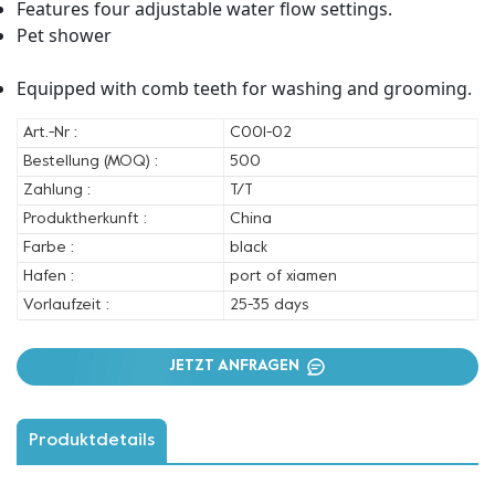
Features four adjustable water flow settings.
Pet shower
Equipped with comb teeth for washing and grooming.
Art.-Nr :
C001-02
Bestellung (MOQ) :
500
Zahlung :
T/T
Produktherkunft :
China
Farbe :
black
Hafen :
port of xiamen
Vorlaufzeit :
25-35 days
JETZT ANFRAGEN
Produktdetails