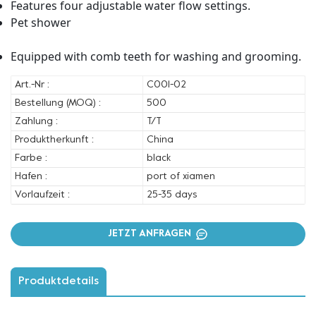
Features four adjustable water flow settings.
Pet shower
Equipped with comb teeth for washing and grooming.
Art.-Nr :
C001-02
Bestellung (MOQ) :
500
Zahlung :
T/T
Produktherkunft :
China
Farbe :
black
Hafen :
port of xiamen
Vorlaufzeit :
25-35 days
JETZT ANFRAGEN
Produktdetails