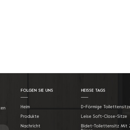
FOLGEN SIE UNS
HEISSE TAGS
Heim
D-Förmige Toilettensitz
ten
Produkte
Leise Soft-Close-Sitze
Nachricht
Bidet-Toilettensitz Mit 