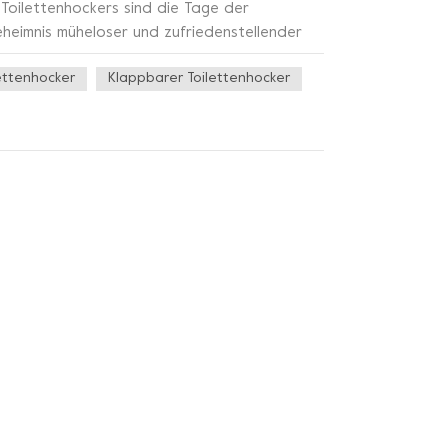
 Toilettenhockers sind die Tage der
heimnis müheloser und zufriedenstellender
g Ihrer Toilette. Der mit Präzision und einem
ettenhocker
Klappbarer Toilettenhocker
ei helfen, die perfekte Haltung beim
 dafür, dass Sie den idealen Winkel
bnis ermöglichen. Aber das ist nicht alles!
sst perfekt in jedes Badezimmer. Sein
 verwandelt Ihren privaten Rückzugsort in
Unbehagen und genießen Sie die Freude an
sen Kämpfen und begrüßen Sie eine neue Ära
chen zufrieden, sondern gönnen Sie sich ein
ße auf den Thron trifft.