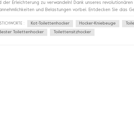
d der Erleichterung zu verwandeln! Dank unseres revolutionären
annehmlichkeiten und Belastungen vorbei. Entdecken Sie das Ge
eschäftlicher“ Transaktionen mit dieser bahnbrechenden Ergänzun
Kot-Toilettenhocker
Hocker-Kniebeuge
Toil
STICHWORTE :
uch von Eleganz gefertigte Sineo-Toilettenhocker soll Ihnen dab
uhlgang einzunehmen. Seine ergonomische Form und Höhe sorgen
Bester Toilettenhocker
Toilettensitzhocker
reichen und so ein sanfteres und effizienteres Ausscheidungserle
ese geniale Erfindung verbessert Stil und Funktionalität und pa
atzsparendes Design fügt sich nahtlos in Ihre Umgebung ein und
ne Oase der Ruhe. Verabschieden Sie sich von unerwünschtem 
rgnüglichen Toilettenpausen. Verabschieden Sie sich von endlo
ispielloser Erleichterung. Geben Sie sich nicht mit dem Gewöhnli
rklich bemerkenswertes Erlebnis. Sineo Toilettenhocker - wo Grö