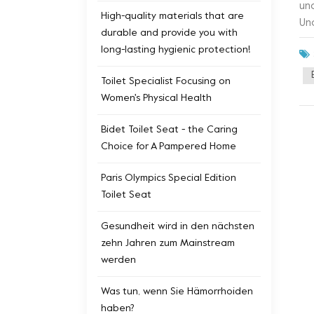
un
High-quality materials that are
Un
durable and provide you with
„g
long-lasting hygienic protection!
Ha
St
Toilet Specialist Focusing on
er
Women's Physical Health
Di
pl
Bidet Toilet Seat - the Caring
ei
Choice for A Pampered Home
ve
be
Paris Olympics Special Edition
wi
Toilet Seat
Gesundheit wird in den nächsten
zehn Jahren zum Mainstream
werden
Was tun, wenn Sie Hämorrhoiden
haben?